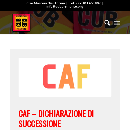
C.so Marconi 34 - Torino | Tel. Fax: 011 655 897 |
info@cubpiemonte.org
CAF – DICHIARAZIONE DI
SUCCESSIONE