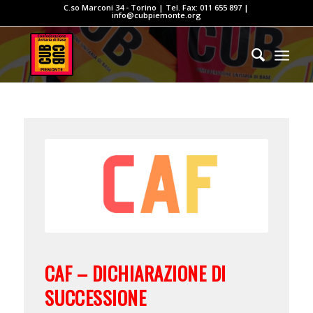
C.so Marconi 34 - Torino | Tel. Fax: 011 655 897 |
info@cubpiemonte.org
CAF – DICHIARAZIONE DI
SUCCESSIONE