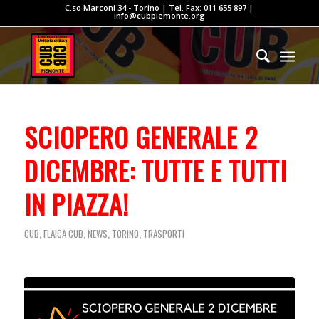
C.so Marconi 34 - Torino | Tel. Fax: 011 655 897 |
info@cubpiemonte.org
SCIOPERO GENERALE 2
DICEMBRE: TUTTE E TUTTI
IN PIAZZA!
,
,
,
,
CUB
FLAICA CUB
NEWS
TORINO
TRASPORTI