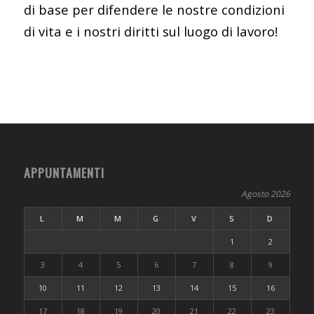
di base per difendere le nostre condizioni
di vita e i nostri diritti sul luogo di lavoro!
APPUNTAMENTI
Agosto 2026
L
M
M
G
V
S
D
1
2
3
4
5
6
7
8
9
10
11
12
13
14
15
16
17
18
19
20
21
22
23