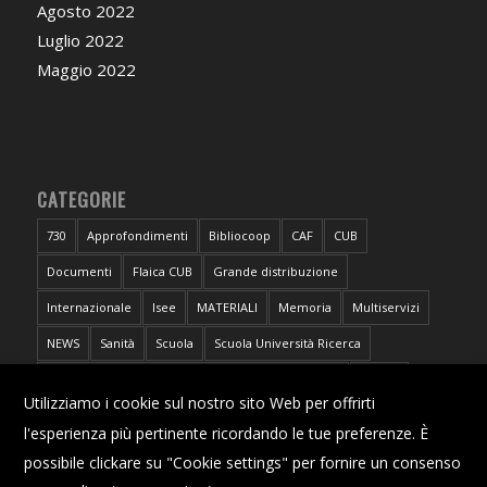
Agosto 2022
Luglio 2022
Maggio 2022
CATEGORIE
730
Approfondimenti
Bibliocoop
CAF
CUB
Documenti
Flaica CUB
Grande distribuzione
Internazionale
Isee
MATERIALI
Memoria
Multiservizi
NEWS
Sanità
Scuola
Scuola Università Ricerca
Sportello CUB Intercategoriale Antidiscriminazioni
Torino
X
Utilizziamo i cookie sul nostro sito Web per offrirti
Trasporti
Università
l'esperienza più pertinente ricordando le tue preferenze. È
possibile clickare su "Cookie settings" per fornire un consenso