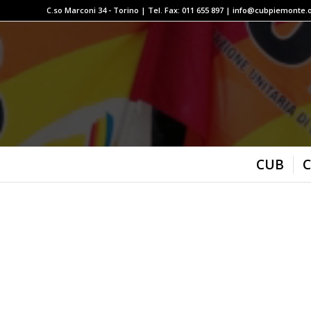
C.so Marconi 34 - Torino | Tel. Fax: 011 655 897 | info@cubpiemonte.
CUB
C