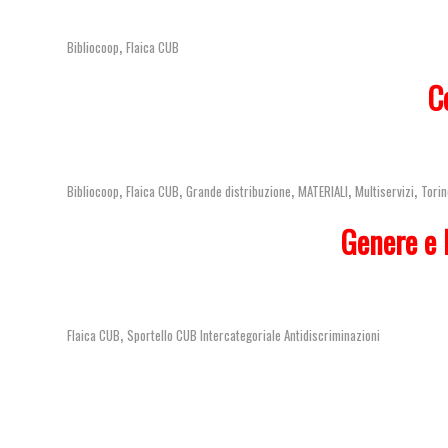
,
Bibliocoop
Flaica CUB
C
,
,
,
,
,
Bibliocoop
Flaica CUB
Grande distribuzione
MATERIALI
Multiservizi
Torin
Genere e 
,
Flaica CUB
Sportello CUB Intercategoriale Antidiscriminazioni