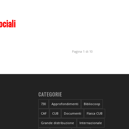
ciali
Pagina 1 di 10
CATEGORIE
730
Approfondimenti
Bibliocoop
CAF
CUB
Documenti
Flaica CUB
Grande distribuzione
Internazionale