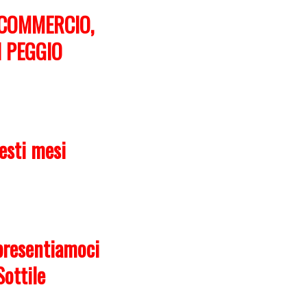
 COMMERCIO,
N PEGGIO
esti mesi
presentiamoci
Sottile