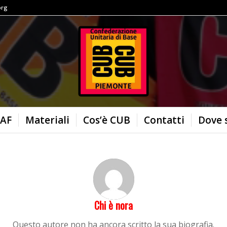
org
AF
Materiali
Cos’è CUB
Contatti
Dove 
Chi è
nora
Questo autore non ha ancora scritto la sua biografia.