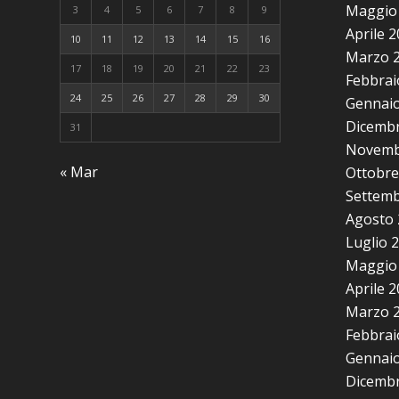
Maggio
3
4
5
6
7
8
9
Aprile 
10
11
12
13
14
15
16
Marzo 
17
18
19
20
21
22
23
Febbrai
24
25
26
27
28
29
30
Gennaio
Dicembr
31
Novemb
« Mar
Ottobre
Settemb
Agosto 
Luglio 
Maggio
Aprile 
Marzo 
Febbrai
Gennaio
Dicembr