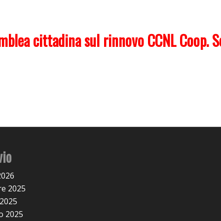
mblea cittadina sul rinnovo CCNL Coop. So
vio
2026
e 2025
 2025
o 2025