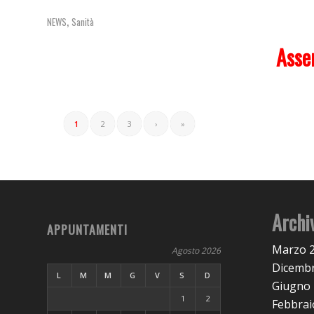
,
NEWS
Sanità
Asse
1
2
3
›
»
Archi
APPUNTAMENTI
Marzo 
Agosto 2026
Dicembr
L
M
M
G
V
S
D
Giugno
1
2
Febbrai