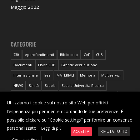
Maggio 2022
CATEGORIE
730
Approfondimenti
Bibliocoop
CAF
CUB
Documenti
Flaica CUB
Grande distribuzione
Internazionale
Isee
MATERIALI
Memoria
Multiservizi
NEWS
Sanità
Scuola
Scuola Università Ricerca
Sportello CUB Intercategoriale Antidiscriminazioni
Torino
X
Utilizziamo i cookie sul nostro sito Web per offrirti
Trasporti
Università
l'esperienza più pertinente ricordando le tue preferenze. È
possibile clickare su "Cookie settings" per fornire un consenso
personalizzato.
Leggi di più
ACCETTA
RIFIUTA TUTTO
Cookie settings