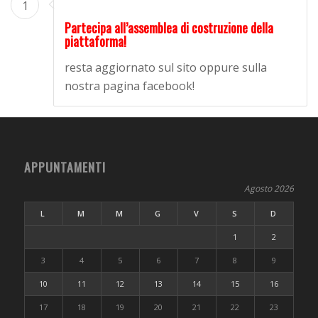
1
Partecipa all’assemblea di costruzione della
piattaforma!
resta aggiornato sul sito oppure sulla
nostra pagina facebook!
APPUNTAMENTI
Agosto 2026
L
M
M
G
V
S
D
1
2
3
4
5
6
7
8
9
10
11
12
13
14
15
16
17
18
19
20
21
22
23