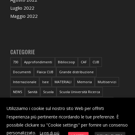
Luglio 2022
Maggio 2022
CATEGORIE
730
Approfondimenti
Bibliocoop
CAF
CUB
Documenti
Flaica CUB
Grande distribuzione
Internazionale
Isee
MATERIALI
Memoria
Multiservizi
NEWS
Sanità
Scuola
Scuola Università Ricerca
Sportello CUB Intercategoriale Antidiscriminazioni
Torino
X
Utilizziamo i cookie sul nostro sito Web per offrirti
Trasporti
Università
l'esperienza più pertinente ricordando le tue preferenze. È
possibile clickare su "Cookie settings" per fornire un consenso
personalizzato.
Leggi di più