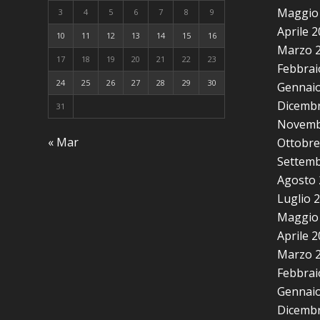
Maggio
3
4
5
6
7
8
9
Aprile 
10
11
12
13
14
15
16
Marzo 
17
18
19
20
21
22
23
Febbrai
24
25
26
27
28
29
30
Gennaio
Dicembr
31
Novemb
« Mar
Ottobre
Settemb
Agosto 
Luglio 
Maggio
Aprile 
Marzo 
Febbrai
Gennaio
Dicembr