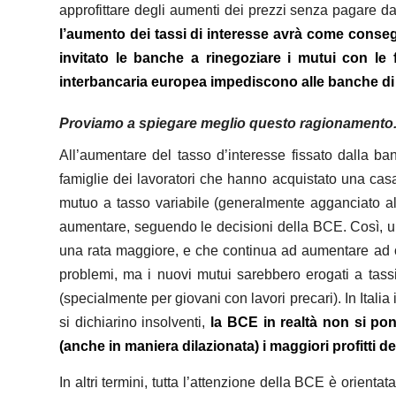
approfittare degli aumenti dei prezzi senza pagare d
l’aumento dei tassi di interesse avrà come conse
invitato le banche a rinegoziare i mutui con le 
interbancaria europea impediscono alle banche di ca
Proviamo a spiegare meglio questo ragionamento
All’aumentare del tasso d’interesse fissato dalla ban
famiglie dei lavoratori che hanno acquistato una casa.
mutuo a tasso variabile (generalmente agganciato all’
aumentare, seguendo le decisioni della BCE. Così, una
una rata maggiore, e che continua ad aumentare ad og
problemi, ma i nuovi mutui sarebbero erogati a tass
(specialmente per giovani con lavori precari).
In Itali
si dichiarino insolventi,
la BCE in realtà non si pone
(anche in maniera dilazionata) i maggiori profitti d
In altri termini, tutta l’attenzione della BCE è orienta