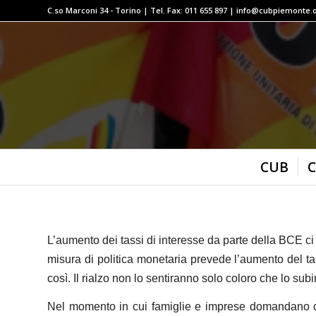
C.so Marconi 34 - Torino | Tel. Fax: 011 655 897 | info@cubpiemonte.
CUB
C
L’aumento dei tassi di interesse da parte della BCE ci r
misura di politica monetaria prevede l’aumento del t
così.
Il rialzo non lo sentiranno solo coloro che lo sub
Nel momento in cui famiglie e imprese domandano cr