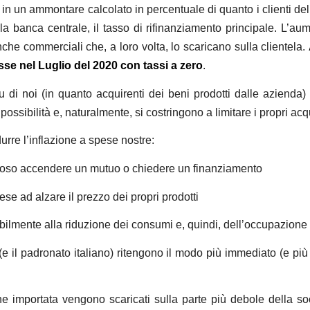
rve, in un ammontare calcolato in percentuale di quanto i clienti
a banca centrale, il tasso di rifinanziamento principale.
L’aum
e commerciali che, a loro volta, lo scaricano sulla clientela.
se nel Luglio del 2020 con tassi a zero
.
 di noi (in quanto acquirenti dei beni prodotti dalle azienda) i
ossibilità e, naturalmente, si costringono a limitare i propri acqu
rre l’inflazione a spese nostre:
costoso accendere un mutuo o chiedere un finanziamento
ese ad alzare il prezzo dei propri prodotti
bilmente alla riduzione dei consumi e, quindi, dell’occupazione
e il padronato italiano) ritengono il modo più immediato (e più d
one importata vengono scaricati sulla parte più debole della s