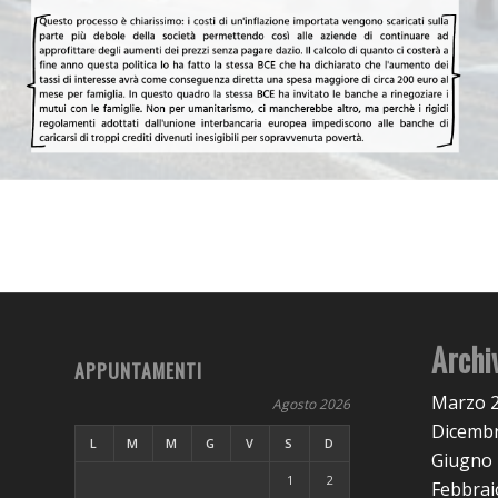
Archi
APPUNTAMENTI
Marzo 
Agosto 2026
Dicembr
L
M
M
G
V
S
D
Giugno
1
2
Febbrai