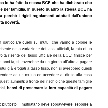
tica lo ha fatto la stessa BCE che ha dichiarato che
e per famiglia. In questo quadro la stessa BCE ha
 perchè i rigidi regolamenti adottati dall’unione
uta povertà.
n particolare quelli sui mutui, che vanno a colpire le
nte della variazione dei tassi ufficiali, la rata di un
lta risente del tasso ufficiale della BCE) finisce per
anni fa, si troverebbe da un giorno all’altro a pagare
ui già erogati a tasso fisso, non si avrebbero questi
cendere ad un mutuo ed accedere al diritto alla casa
 questi aumenti; a fronte del rischio che queste famiglie
rici, bensì di preservare la loro capacità di pagare
ia: piuttosto, il mutuatario deve sopravvivere, seppure a