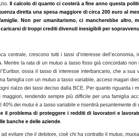
azio.
Il calcolo di quanto ci costerà a fine anno questa poli
guenza diretta una spesa maggiore di circa 200 euro al mes
famiglie. Non per umanitarismo, ci mancherebbe altro, ma
ricarsi di troppi crediti divenuti inesigibili per sopravven
.
ca centrale, crescono tutti i tassi d’interesse dell’economia, i
 Mentre la rata di un mutuo a tasso fisso già concordato non rise
Euribor, ossia il tasso di interesse interbancario, che a sua vo
 famiglia con un mutuo a tasso variabile, acceso magari dieci 
ni rialzo dei tassi deciso dalla BCE. Per quanto riguarda i mut
i maggiori, rendendo sempre più difficile per una famiglia ac
a il 40% dei mutui è a tasso variabile e risentirà pesantemente di
 il problema di proteggere i redditi di lavoratori e lavorat
elle banche e delle aziende
.
ta ad evitare che il debitore, cioè chi ha contratto il mutuo, muo