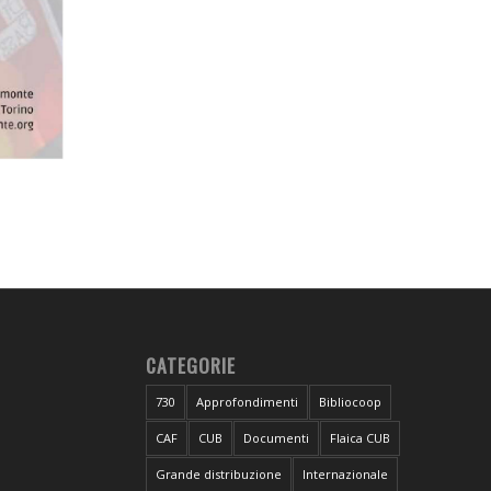
CATEGORIE
730
Approfondimenti
Bibliocoop
CAF
CUB
Documenti
Flaica CUB
Grande distribuzione
Internazionale