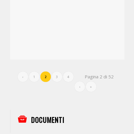
Pagina 2 di 52
‹
1
2
3
4
›
»
DOCUMENTI