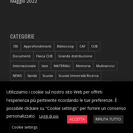
Maggio 2022
CATEGORIE
730
Approfondimenti
Bibliocoop
CAF
CUB
Documenti
Flaica CUB
Grande distribuzione
Internazionale
Isee
MATERIALI
Memoria
Multiservizi
NEWS
Sanità
Scuola
Scuola Università Ricerca
Sportello CUB Intercategoriale Antidiscriminazioni
Torino
X
Utilizziamo i cookie sul nostro sito Web per offrirti
Trasporti
Università
l'esperienza più pertinente ricordando le tue preferenze. È
possibile clickare su "Cookie settings" per fornire un consenso
personalizzato.
Leggi di più
ACCETTA
RIFIUTA TUTTO
Cookie settings
© Copyright | CUB Piemonte - Confederazione Unitaria di Base