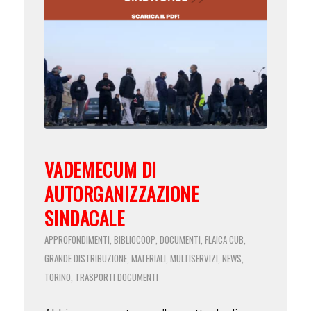
VADEMECUM DI
AUTORGANIZZAZIONE
SINDACALE
APPROFONDIMENTI
BIBLIOCOOP
DOCUMENTI
FLAICA CUB
,
,
,
,
GRANDE DISTRIBUZIONE
MATERIALI
MULTISERVIZI
NEWS
,
,
,
,
TORINO
TRASPORTI
DOCUMENTI
,