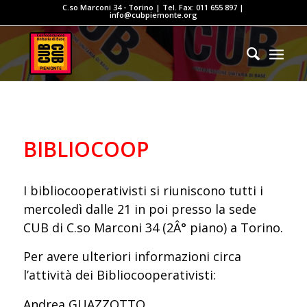
C.so Marconi 34 - Torino | Tel. Fax: 011 655 897 |
info@cubpiemonte.org
BIBLIOCOOP
I bibliocooperativisti si riuniscono tutti i
mercoledì dalle 21 in poi presso la sede
CUB di C.so Marconi 34 (2Â° piano) a Torino.
Per avere ulteriori informazioni circa
l’attività dei Bibliocooperativisti:
Andrea GUAZZOTTO