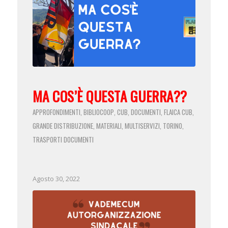
MA COS’È QUESTA GUERRA??
APPROFONDIMENTI
BIBLIOCOOP
CUB
DOCUMENTI
FLAICA CUB
,
,
,
,
,
GRANDE DISTRIBUZIONE
MATERIALI
MULTISERVIZI
TORINO
,
,
,
,
TRASPORTI
DOCUMENTI
Agosto 30, 2022