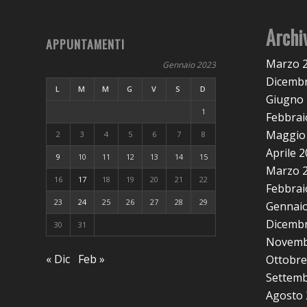
Archi
APPUNTAMENTI
Marzo 
Gennaio 2023
Dicembr
L
M
M
G
V
S
D
Giugno
1
Febbrai
Maggio
2
3
4
5
6
7
8
Aprile 
9
10
11
12
13
14
15
Marzo 
16
17
18
19
20
21
22
Febbrai
23
24
25
26
27
28
29
Gennaio
Dicembr
30
31
Novemb
« Dic
Feb »
Ottobre
Settemb
Agosto 