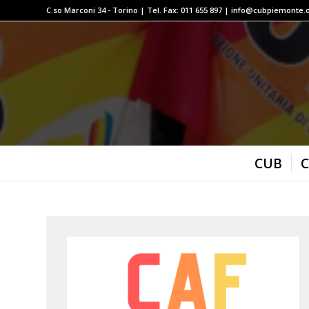
C.so Marconi 34 - Torino | Tel. Fax: 011 655 897 | info@cubpiemonte.
CUB
C