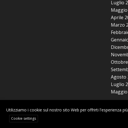
Luglio 
Maggio
Aprile 
Marzo 
Febbrai
Gennaio
Dicembr
Novemb
Ottobre
Settemb
Agosto 
Luglio 
Maggio
Utilizziamo i cookie sul nostro sito Web per offrirti l'esperienza 
Cookie settings
© Copyright | CUB Piemonte - Confederazione Unitaria di Base