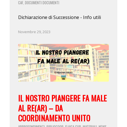
CAF
DOCUMENTI
DOCUMENTI
,
Dichiarazione di Successione - Info utili
Novembre 29, 2023
IL NOSTRO PIANGERE FA MALE
AL RE(AR) – DA
COORDINAMENTO UNITO
APPROFONDIMENTI
BIBLIOCOOP
FLAICA CUB
MATERIALI
NEWS
,
,
,
,