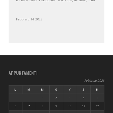
Febbraio 14, 2023
APPUNTAMENTI
Febbraio 2023
L
M
M
G
V
S
D
1
2
3
4
5
6
7
8
9
10
11
12