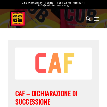
C.so Marconi 34 - Torino | Tel. Fax: 011 655 897 |
info@cubpiemonte.org
CAF – DICHIARAZIONE DI
SUCCESSIONE