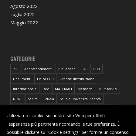
Agosto 2022
Luglio 2022
Maggio 2022
CATEGORIE
730
Approfondimenti
Bibliocoop
CAF
CUB
Documenti
Flaica CUB
Grande distribuzione
Internazionale
Isee
MATERIALI
Memoria
Multiservizi
NEWS
Sanità
Scuola
Scuola Università Ricerca
Sportello CUB Intercategoriale Antidiscriminazioni
Torino
X
Utilizziamo i cookie sul nostro sito Web per offrirti
Trasporti
Università
l'esperienza più pertinente ricordando le tue preferenze. È
possibile clickare su "Cookie settings" per fornire un consenso