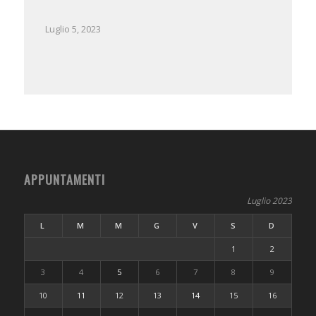
Luglio 5, 2023
APPUNTAMENTI
Luglio 2023
L
M
M
G
V
S
D
1
2
3
4
5
6
7
8
9
10
11
12
13
14
15
16