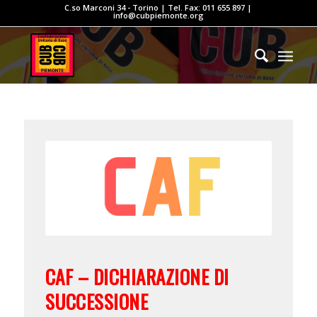
C.so Marconi 34 - Torino | Tel. Fax: 011 655 897 |
info@cubpiemonte.org
CAF – DICHIARAZIONE DI
SUCCESSIONE