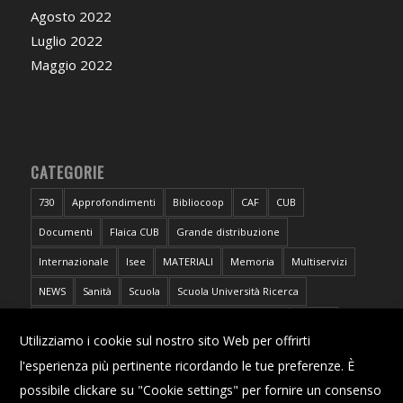
Agosto 2022
Luglio 2022
Maggio 2022
CATEGORIE
730
Approfondimenti
Bibliocoop
CAF
CUB
Documenti
Flaica CUB
Grande distribuzione
Internazionale
Isee
MATERIALI
Memoria
Multiservizi
NEWS
Sanità
Scuola
Scuola Università Ricerca
Sportello CUB Intercategoriale Antidiscriminazioni
Torino
X
Utilizziamo i cookie sul nostro sito Web per offrirti
Trasporti
Università
l'esperienza più pertinente ricordando le tue preferenze. È
possibile clickare su "Cookie settings" per fornire un consenso