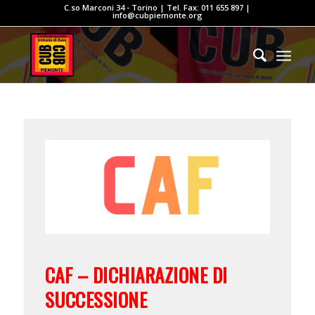
C.so Marconi 34 - Torino | Tel. Fax: 011 655 897 |
info@cubpiemonte.org
CAF – DICHIARAZIONE DI
SUCCESSIONE