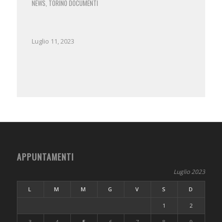
NEWS
TORINO
DOCUMENTI
,
Luglio 11, 2023
APPUNTAMENTI
Luglio 2023
L
M
M
G
V
S
D
1
2
3
4
5
6
7
8
9