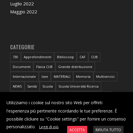
Luglio 2022
Maggio 2022
CATEGORIE
730
Approfondimenti
Bibliocoop
CAF
CUB
Documenti
Flaica CUB
Grande distribuzione
Internazionale
Isee
MATERIALI
Memoria
Multiservizi
NEWS
Sanità
Scuola
Scuola Università Ricerca
Sportello CUB Intercategoriale Antidiscriminazioni
Torino
X
Utilizziamo i cookie sul nostro sito Web per offrirti
Trasporti
Università
l'esperienza più pertinente ricordando le tue preferenze. È
possibile clickare su "Cookie settings" per fornire un consenso
personalizzato.
Leggi di più
ACCETTA
RIFIUTA TUTTO