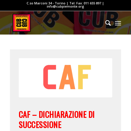
C.so Marconi 34 - Torino | Tel. Fax: 011 655 897 |
info@cubpiemonte.org
CAF – DICHIARAZIONE DI
SUCCESSIONE