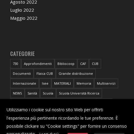
Agosto 2022
Luglio 2022
Maggio 2022
CATEGORIE
730
Approfondimenti
Bibliocoop
CAF
CUB
Documenti
Flaica CUB
Grande distribuzione
Internazionale
Isee
MATERIALI
Memoria
Multiservizi
NEWS
Sanità
Scuola
Scuola Università Ricerca
Sportello CUB Intercategoriale Antidiscriminazioni
Torino
X
Utilizziamo i cookie sul nostro sito Web per offrirti
Trasporti
Università
l'esperienza più pertinente ricordando le tue preferenze. È
possibile clickare su "Cookie settings" per fornire un consenso
personalizzato.