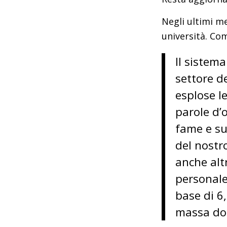
Negli ultimi me
università. Co
Il sistema
settore de
esplose le
parole d’o
fame e su
del nostro
anche alt
personale
base di 6
massa dop