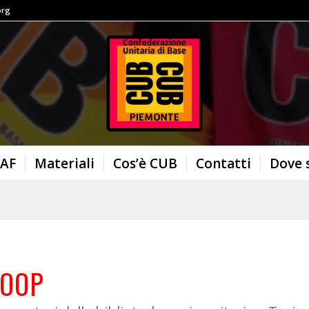
org
AF
Materiali
Cos’è CUB
Contatti
Dove 
COOP