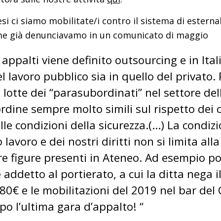
si ci siamo mobilitate/i contro il sistema di estern
me già denunciavamo in un comunicato di maggio
 appalti viene definito outsourcing e in Ita
l lavoro pubblico sia in quello del privato.
 lotte dei “parasubordinati” nel settore del
rdine sempre molto simili sul rispetto dei c
lle condizioni della sicurezza.(…) La condi
 lavoro e dei nostri diritti non si limita a
re figure presenti in Ateneo. Ad esempio por
 addetto al portierato, a cui la ditta nega 
,80€ e le mobilitazioni del 2019 nel bar del
o l’ultima gara d’appalto! “