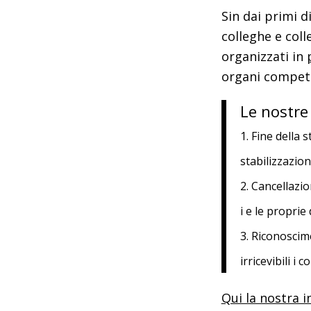
Sin dai primi d
colleghe e coll
organizzati in
organi compete
Le nostre 
1.
Fine della s
stabilizzazio
2.
Cancellazio
i e le proprie
3.
Riconoscimen
irricevibili 
Qui la nostra i