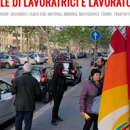
LE DI LAVORATRICI E LAVORAT
,
,
,
,
,
,
,
IOCOOP
DOCUMENTI
FLAICA CUB
MATERIALI
MEMORIA
MULTISERVIZI
TORINO
TRASPORT