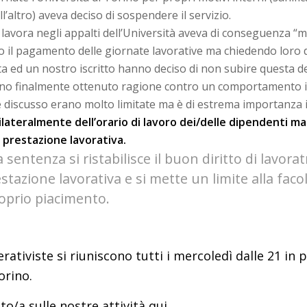
’altro) aveva deciso di sospendere il servizio.
lavora negli appalti dell’Università aveva di conseguenza “mes
 il pagamento delle giornate lavorative ma chiedendo loro d
ta ed un nostro iscritto hanno deciso di non subire questa dec
nno finalmente ottenuto ragione contro un comportamento il
i è discusso erano molto limitate ma è di estrema importanza i
lateralmente dell’orario di lavoro dei/delle dipendenti m
o prestazione lavorativa.
sentenza si ristabilisce il buon diritto di lavoratr
stazione lavorativa e si mette un limite alla facol
roprio piacimento.
erativiste si riuniscono tutti i mercoledì dalle 21 in
orino.
to/a sulle nostre attività
qui
.