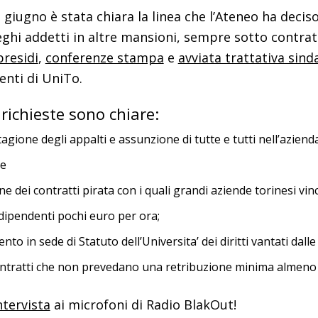
i giugno è stata chiara la linea che l’Ateneo ha dec
eghi addetti in altre mansioni, sempre sotto contratt
presidi
,
conferenze stampa
e
avviata trattativa sind
nti di UniTo.
richieste sono chiare:
tagione degli appalti e assunzione di tutte e tutti nell’aziend
ne
ne dei contratti pirata con i quali grandi aziende torinesi vi
 dipendenti pochi euro per ora;
to in sede di Statuto dell’Universita’ dei diritti vantati dal
i contratti che non prevedano una retribuzione minima almeno
ntervista
ai microfoni di Radio BlakOut!