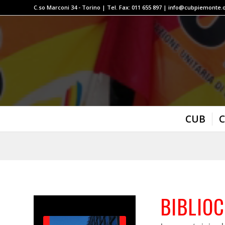
C.so Marconi 34 - Torino | Tel. Fax: 011 655 897 | info@cubpiemonte.
CUB
C
BIBLIO