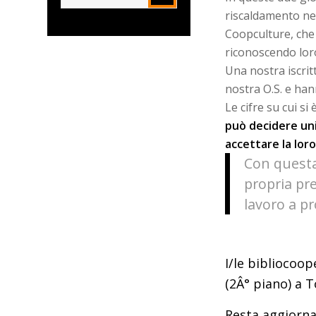
riscaldamento nell
Coopculture, che 
riconoscendo loro
Una nostra iscrit
nostra O.S. e ha
Le cifre su cui s
può decidere uni
accettare la lor
Con questa 
propria pre
lavoro a p
I/le bibliocoop
(2Â° piano) a T
Resta aggiorna