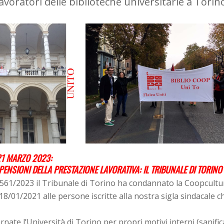
lavoratori delle biblioteche universitarie a Torin
1 MARZO 2023:
SPENSIONI DELLA PRESTAZIONE LAVORATIVA:
IL TRIBUNALE DI TORI
561/2023 il Tribunale di Torino ha condannato la Coopcultur
18/01/2021 alle persone iscritte alla nostra sigla sindacale c
rnate l’Università di Torino per propri motivi interni (sanific