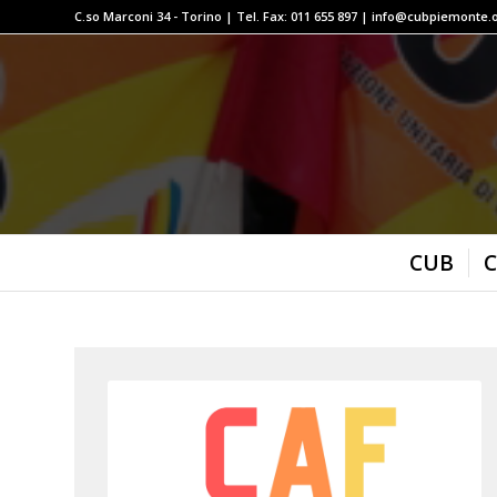
C.so Marconi 34 - Torino | Tel. Fax: 011 655 897 | info@cubpiemonte.
CUB
C