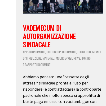
VADEMECUM DI
AUTORGANIZZAZIONE
SINDACALE
APPROFONDIMENTI
BIBLIOCOOP
DOCUMENTI
FLAICA CUB
GRANDE
,
,
,
,
DISTRIBUZIONE
MATERIALI
MULTISERVIZI
NEWS
TORINO
,
,
,
,
,
TRASPORTI
DOCUMENTI
Abbiamo pensato una "cassetta degli
attrezzi" sindacale pronta all'uso per
rispondere (e contrattaccare) la controparte
padronale che molto spesso si approfitta di
buste paga emesse con voci ambigue con