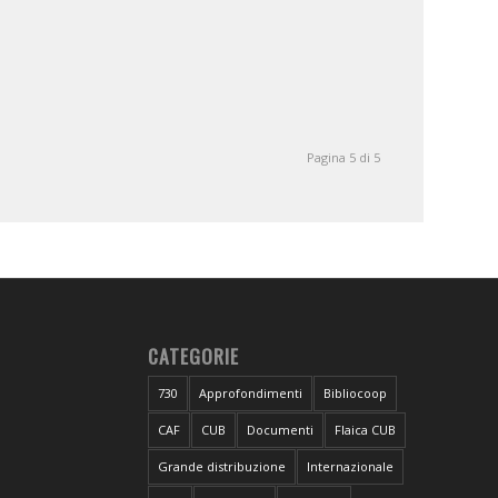
Pagina 5 di 5
CATEGORIE
730
Approfondimenti
Bibliocoop
CAF
CUB
Documenti
Flaica CUB
Grande distribuzione
Internazionale