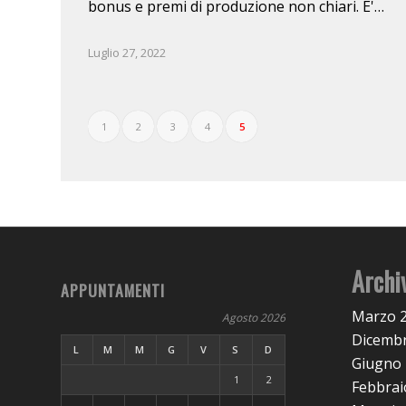
bonus e premi di produzione non chiari. E'…
Luglio 27, 2022
1
2
3
4
5
Archi
APPUNTAMENTI
Marzo 
Agosto 2026
Dicembr
L
M
M
G
V
S
D
Giugno
1
2
Febbrai