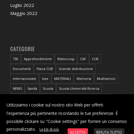
Luglio 2022
Maggio 2022
CATEGORIE
730
Approfondimenti
Bibliocoop
CAF
CUB
Documenti
Flaica CUB
Grande distribuzione
Internazionale
Isee
MATERIALI
Memoria
Multiservizi
NEWS
Sanità
Scuola
Scuola Università Ricerca
Sportello CUB Intercategoriale Antidiscriminazioni
Torino
X
Utilizziamo i cookie sul nostro sito Web per offrirti
Trasporti
Università
l'esperienza più pertinente ricordando le tue preferenze. È
possibile clickare su "Cookie settings" per fornire un consenso
personalizzato.
Leggi di più
ACCETTA
RIFIUTA TUTTO