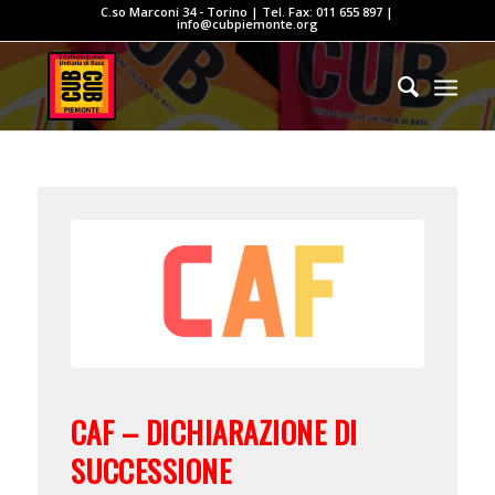
C.so Marconi 34 - Torino | Tel. Fax: 011 655 897 |
info@cubpiemonte.org
CAF – DICHIARAZIONE DI
SUCCESSIONE