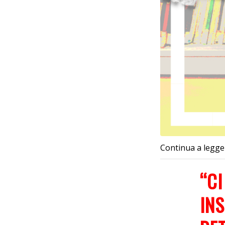
Continua a legge
“C
INS