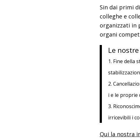
Sin dai primi d
colleghe e coll
organizzati in
organi compete
Le nostre 
1.
Fine della s
stabilizzazio
2.
Cancellazio
i e le proprie
3.
Riconoscimen
irricevibili 
Qui la nostra i