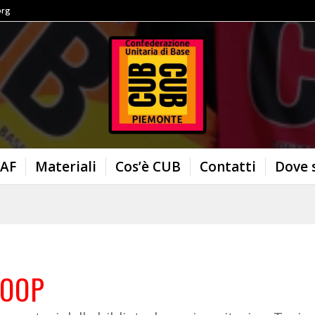
org
AF
Materiali
Cos’è CUB
Contatti
Dove 
COOP