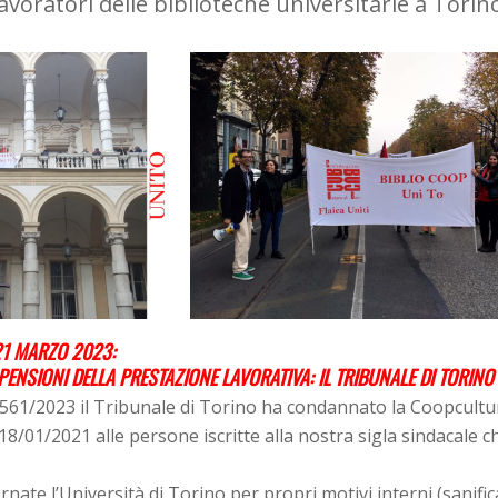
lavoratori delle biblioteche universitarie a Torin
1 MARZO 2023:
SPENSIONI DELLA PRESTAZIONE LAVORATIVA:
IL TRIBUNALE DI TORI
561/2023 il Tribunale di Torino ha condannato la Coopcultur
18/01/2021 alle persone iscritte alla nostra sigla sindacale c
rnate l’Università di Torino per propri motivi interni (sanific