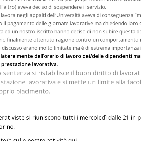
’altro) aveva deciso di sospendere il servizio.
lavora negli appalti dell’Università aveva di conseguenza “mes
 il pagamento delle giornate lavorative ma chiedendo loro d
ta ed un nostro iscritto hanno deciso di non subire questa dec
nno finalmente ottenuto ragione contro un comportamento il
i è discusso erano molto limitate ma è di estrema importanza i
lateralmente dell’orario di lavoro dei/delle dipendenti m
o prestazione lavorativa.
sentenza si ristabilisce il buon diritto di lavoratr
stazione lavorativa e si mette un limite alla facol
roprio piacimento.
erativiste si riuniscono tutti i mercoledì dalle 21 in
orino.
to/a sulle nostre attività
qui
.