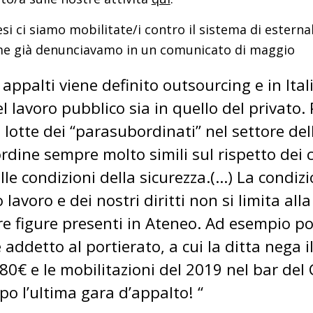
si ci siamo mobilitate/i contro il sistema di estern
me già denunciavamo in un comunicato di maggio
 appalti viene definito outsourcing e in Ita
l lavoro pubblico sia in quello del privato.
 lotte dei “parasubordinati” nel settore del
rdine sempre molto simili sul rispetto dei c
lle condizioni della sicurezza.(…) La condi
 lavoro e dei nostri diritti non si limita a
re figure presenti in Ateneo. Ad esempio por
 addetto al portierato, a cui la ditta nega 
,80€ e le mobilitazioni del 2019 nel bar del
o l’ultima gara d’appalto! “