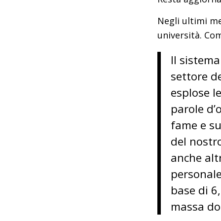
Negli ultimi me
università. Co
Il sistema
settore de
esplose le
parole d’o
fame e su
del nostro
anche alt
personale
base di 6
massa dop