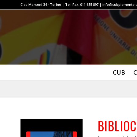
C.so Marconi 34 - Torino | Tel. Fax: 011 655 897 | info@cubpiemonte.
CUB
C
BIBLIO