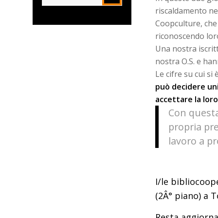
riscaldamento nell
Coopculture, che 
riconoscendo loro
Una nostra iscrit
nostra O.S. e ha
Le cifre su cui s
può decidere uni
accettare la lor
Con questa 
propria pre
lavoro a p
I/le bibliocoop
(2Â° piano) a T
Resta aggiorna