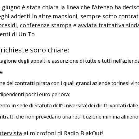
i giugno è stata chiara la linea che l’Ateneo ha dec
eghi addetti in altre mansioni, sempre sotto contratt
presidi
,
conferenze stampa
e
avviata trattativa sind
nti di UniTo.
richieste sono chiare:
tagione degli appalti e assunzione di tutte e tutti nell’aziend
ne
ne dei contratti pirata con i quali grandi aziende torinesi vi
 dipendenti pochi euro per ora;
to in sede di Statuto dell’Universita’ dei diritti vantati dal
i contratti che non prevedano una retribuzione minima almeno
ntervista
ai microfoni di Radio BlakOut!