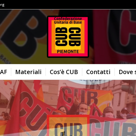
org
AF
Materiali
Cos’è CUB
Contatti
Dove 
CAF