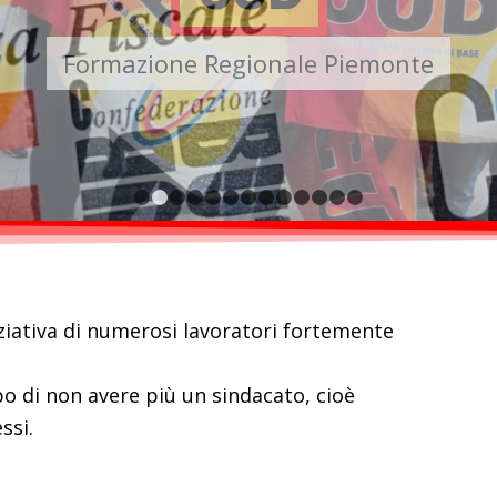
Servizi per l’utente
1
2
3
4
5
6
7
8
9
10
11
12
13
iziativa di numerosi lavoratori fortemente
o di non avere più un sindacato, cioè
ssi.