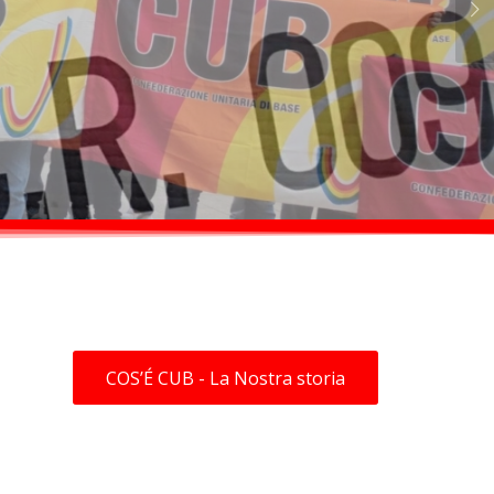
Succ
COS’É CUB - La Nostra storia