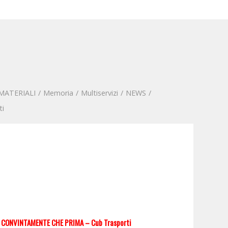
MATERIALI
/
Memoria
/
Multiservizi
/
NEWS
/
ti
 CONVINTAMENTE CHE PRIMA – Cub Trasporti